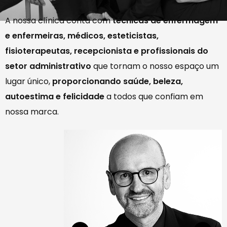
A nossa clínica conta com
técnicas de enfermagem
e enfermeiras, médicos, esteticistas,
fisioterapeutas, recepcionista e profissionais do
DR. RAFAEL DE
setor administrativo
que tornam o nosso espaço um
CASTILHOS VIDOR
lugar único,
proporcionando saúde, beleza,
CRM 45.562
autoestima e felicidade
a todos que confiam em
Anestesiologia - RQE 40.759
nossa marca.
médico
DR.
MOC
CREMERS
RQE