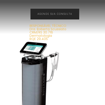
AGENDE SUA CONSULTA
RESPONSÁVEL TÉCNICO
Dra. Roberta Scussiato
CRM/RS 30.716
Dermatologia
RQE 29.405